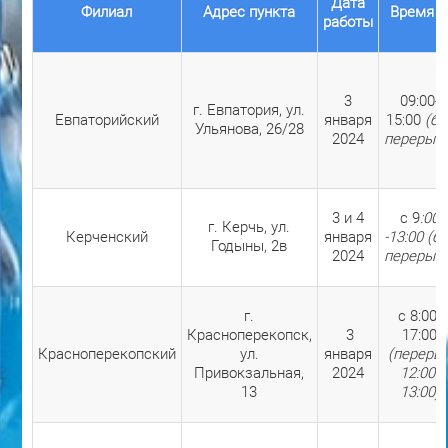
Дата
Филиал
Адрес пункта
Врем
работы
3
09:00-
г. Евпатория, ул.
Евпаторийский
января
15:00
(бе
Ульянова, 26/28
2024
перерыва
3 и 4
с 9
:00
г. Керчь, ул.
Керченский
января
-13:00 (б
Годыны, 2в
2024
перерыва
г.
с 8:00-
Красноперекопск,
3
17:00
Красноперекопский
ул.
января
(переры
Привокзальная,
2024
12:00-
13
13:00)