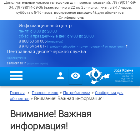
Дополнительные номера телефонов для приема показаний: 7(979)014-69-
04, 7(979)014-69-06 (ежемесячно с 22 по 25 число, пн-пт. с 8-17 часов,
суббота с 8-16 часов, воскресенье выходной), для абонентов
г.Симферополь
Информационный центр
пн-пт: c 8:00 до 20:00
сб-вс и праздничные дни: с 9:00 до 20:00
8 800 50 60 005
(оператор)
8 978 54 54 817
(телефонный робот - прием показаний от населения)
?
Центральная диспетчерская служба
круглосуточно
8 978 097 18 11
(аварийная служба)
Вода Крыма
ГОСУДАРСТВЕННОЕ
УНИТАРНОЕ
ПРЕДПРИЯТИЕ
РЕСПУБЛИКИ КРЫМ
»
»
Главная
Главное меню
Потребителям
Сообщения для
»
Внимание! Важная информация!
абонентов
Внимание! Важная
информация!