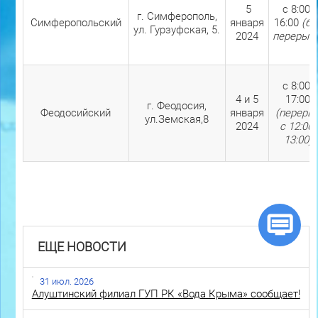
5
с 8:00-
г. Симферополь,
Симферопольский
января
16:00
(бе
ул. Гурзуфская, 5.
2024
перерыва
с 8:00-
4 и 5
17:00
г. Феодосия,
Феодосийский
января
(переры
ул.Земская,8
2024
с 12:00-
13:00)
ЕЩЕ НОВОСТИ
31 июл. 2026
Алуштинский филиал ГУП РК «Вода Крыма» сообщает!