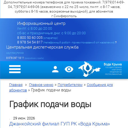
Дополнительные номера телефонов для приема показаний: 7(979)014-69-
04, 7(979)014-69-06 (ежемесячно с 22 по 25 число, пн-пт. с 8-17 часов,
суббота с 8-16 часов, воскресенье выходной), для абонентов
г.Симферополь
Информационный центр
пн-пт: c 8:00 до 20:00
сб-вс и праздничные дни: с 9:00 до 20:00
8 800 50 60 005
(оператор)
8 978 54 54 817
(телефонный робот - прием показаний от населения)
?
Центральная диспетчерская служба
круглосуточно
8 978 097 18 11
(аварийная служба)
Вода Крыма
ГОСУДАРСТВЕННОЕ
УНИТАРНОЕ
ПРЕДПРИЯТИЕ
РЕСПУБЛИКИ КРЫМ
»
»
Главная
Главное меню
Потребителям
Сообщения для
»
График подачи воды
абонентов
График подачи воды
29 июн. 2026
Джанкойский филиал ГУП РК «Вода Крыма»