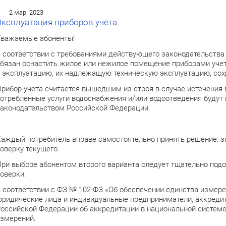
2 мар. 2023
Эксплуатация приборов учета
важаемые абоненты!
 соответствии с требованиями действующего законодательства
бязан оснастить жилое или нежилое помещение приборами учета
 эксплуатацию, их надлежащую техническую эксплуатацию, сох
рибор учета считается вышедшим из строя в случае истечения 
отребленные услуги водоснабжения и/или водоотведения будут
аконодательством Российской Федерации.
аждый потребитель вправе самостоятельно принять решение: за
оверку текущего.
ри выборе абонентом второго варианта следует тщательно подо
оверки.
 соответствии с ФЗ № 102-ФЗ «Об обеспечении единства измер
ридические лица и индивидуальные предприниматели, аккредит
оссийской Федерации об аккредитации в национальной системе
змерений.