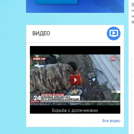
В
н
н
в
ВИДЕО
Борьба с должниками
Все видео