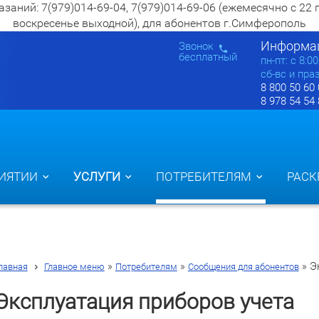
ий: 7(979)014-69-04, 7(979)014-69-06 (ежемесячно с 22 по 2
воскресенье выходной), для абонентов г.Симферополь
Информац
Звонок
бесплатный
пн-пт: c 8:0
сб-вс и пра
8 800 50 60
8 978 54 54
ИЯТИИ
УСЛУГИ
ПОТРЕБИТЕЛЯМ
РАСК
»
»
»
Э
лавная
Главное меню
Потребителям
Сообщения для абонентов
Эксплуатация приборов учета