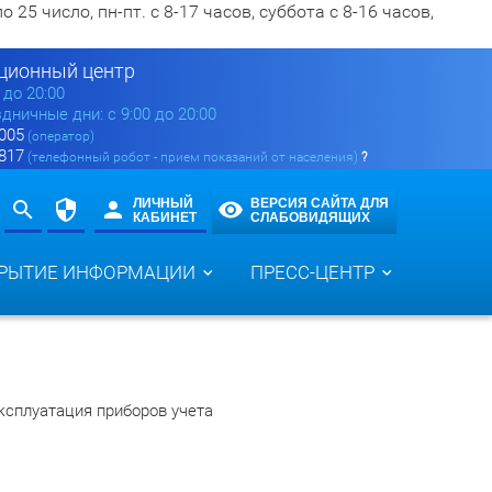
5 число, пн-пт. с 8-17 часов, суббота с 8-16 часов,
ионный центр
0 до 20:00
здничные дни: с 9:00 до 20:00
 005
(оператор)
 817
(телефонный робот - прием показаний от населения)
?
ЛИЧНЫЙ
ВЕРСИЯ САЙТА ДЛЯ
КАБИНЕТ
СЛАБОВИДЯЩИХ
РЫТИЕ ИНФОРМАЦИИ
ПРЕСС-ЦЕНТР
ксплуатация приборов учета