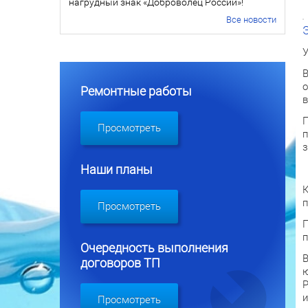
нагрудный знак «Доброволец России»!
Все новости
У
В
о
Ремонтные работы
в
П
Просмотреть
п
з
Наши планы
К
п
Просмотреть
П
п
Очередность выполнения
В
договоров ТП
ю
Р
и
Просмотреть