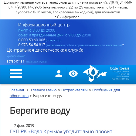
Дополнительные номера телефонов для приема показаний: 7(979)014-69-
04, 7(979)014-69-06 (ежемесячно с 22 по 25 число, пн-пт. с 8-17 часов,
суббота с 8-16 часов, воскресенье выходной), для абонентов
г.Симферополь
Информационный центр
пн-пт: c 8:00 до 20:00
сб-вс и праздничные дни: с 9:00 до 20:00
8 800 50 60 005
(оператор)
8 978 54 54 817
(телефонный робот - прием показаний от населения)
?
Центральная диспетчерская служба
круглосуточно
8 978 097 18 11
(аварийная служба)
Вода Крыма
ГОСУДАРСТВЕННОЕ
УНИТАРНОЕ
ПРЕДПРИЯТИЕ
РЕСПУБЛИКИ КРЫМ
»
»
Главная
Главное меню
Потребителям
Сообщения для
»
Берегите воду
абонентов
Берегите воду
7 фев. 2019
ГУП РК «Вода Крыма» убедительно просит