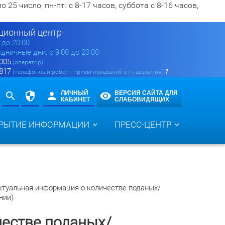
5 число, пн-пт. с 8-17 часов, суббота с 8-16 часов,
ионный центр
0 до 20:00
здничные дни: с 9:00 до 20:00
 005
(оператор)
 817
(телефонный робот - прием показаний от населения)
?
ЛИЧНЫЙ
ВЕРСИЯ САЙТА ДЛЯ
КАБИНЕТ
СЛАБОВИДЯЩИХ
РЫТИЕ ИНФОРМАЦИИ
ПРЕСС-ЦЕНТР
ктуальная информация о количестве поданых/
нии)
честве поданых/