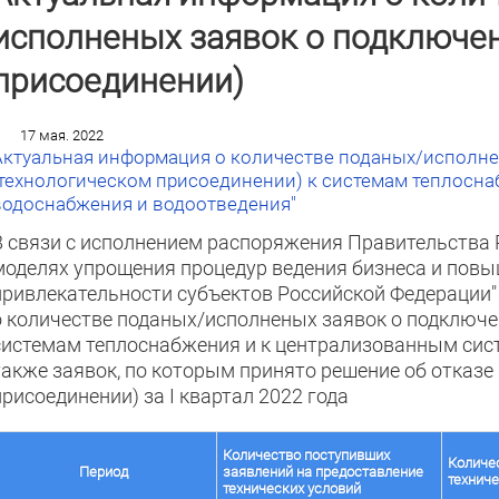
исполненых заявок о подключе
присоединении)
17 мая. 2022
Актуальная информация о количестве поданых/исполне
(технологическом присоединении) к системам теплосн
водоснабжения и водоотведения"
В связи с исполнением распоряжения Правительства Р
моделях упрощения процедур ведения бизнеса и пов
привлекательности субъектов Российской Федерации
о количестве поданых/исполненых заявок о подключе
системам теплоснабжения и к централизованным сист
также заявок, по которым принято решение об отказе
присоединении) за I квартал 2022 года
Количество поступивших
Количе
заявлений на предоставление
Период
техниче
технических условий