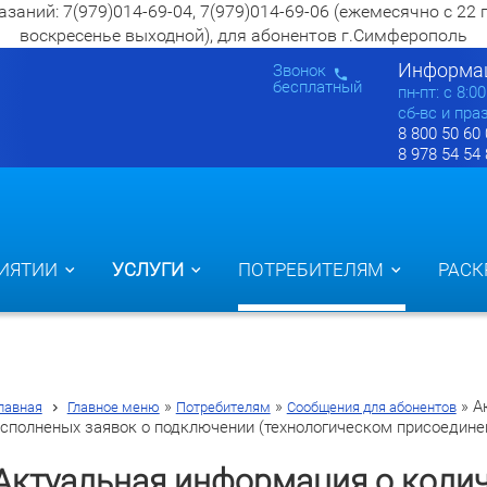
ий: 7(979)014-69-04, 7(979)014-69-06 (ежемесячно с 22 по 2
воскресенье выходной), для абонентов г.Симферополь
Информац
Звонок
бесплатный
пн-пт: c 8:0
сб-вс и пра
8 800 50 60
8 978 54 54
ИЯТИИ
УСЛУГИ
ПОТРЕБИТЕЛЯМ
РАСК
»
»
»
А
лавная
Главное меню
Потребителям
Сообщения для абонентов
сполненых заявок о подключении (технологическом присоедине
Актуальная информация о коли