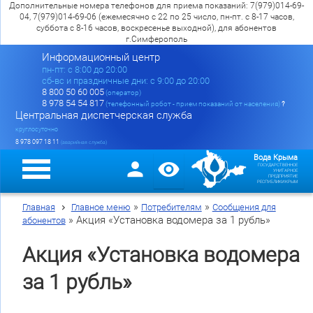
Дополнительные номера телефонов для приема показаний: 7(979)014-69-
04, 7(979)014-69-06 (ежемесячно с 22 по 25 число, пн-пт. с 8-17 часов,
суббота с 8-16 часов, воскресенье выходной), для абонентов
г.Симферополь
Информационный центр
пн-пт: c 8:00 до 20:00
сб-вс и праздничные дни: с 9:00 до 20:00
8 800 50 60 005
(оператор)
8 978 54 54 817
(телефонный робот - прием показаний от населения)
?
Центральная диспетчерская служба
круглосуточно
8 978 097 18 11
(аварийная служба)
Вода Крыма
ГОСУДАРСТВЕННОЕ
УНИТАРНОЕ
ПРЕДПРИЯТИЕ
РЕСПУБЛИКИ КРЫМ
»
»
Главная
Главное меню
Потребителям
Сообщения для
»
Акция «Установка водомера за 1 рубль»
абонентов
Акция «Установка водомера
за 1 рубль»