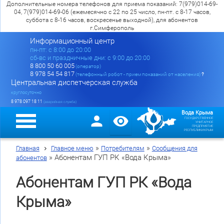
Дополнительные номера телефонов для приема показаний: 7(979)014-69-
04, 7(979)014-69-06 (ежемесячно с 22 по 25 число, пн-пт. с 8-17 часов,
суббота с 8-16 часов, воскресенье выходной), для абонентов
г.Симферополь
Информационный центр
пн-пт: c 8:00 до 20:00
сб-вс и праздничные дни: с 9:00 до 20:00
8 800 50 60 005
(оператор)
8 978 54 54 817
(телефонный робот - прием показаний от населения)
?
Центральная диспетчерская служба
круглосуточно
8 978 097 18 11
(аварийная служба)
Вода Крыма
ГОСУДАРСТВЕННОЕ
УНИТАРНОЕ
ПРЕДПРИЯТИЕ
РЕСПУБЛИКИ КРЫМ
»
»
Главная
Главное меню
Потребителям
Сообщения для
»
Абонентам ГУП РК «Вода Крыма»
абонентов
Абонентам ГУП РК «Вода
Крыма»