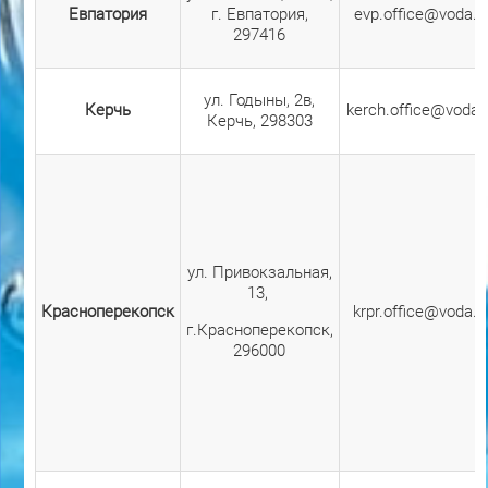
Евпатория
г. Евпатория,
evp.office@voda.c
297416
ул. Годыны, 2в,
Керчь
kerch.office@voda.
Керчь, 298303
ул. Привокзальная,
13,
Красноперекопск
krpr.office@voda.c
г.Красноперекопск,
296000