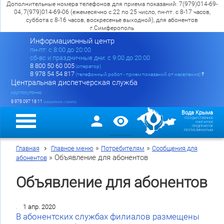
Дополнительные номера телефонов для приема показаний: 7(979)014-69-
04, 7(979)014-69-06 (ежемесячно с 22 по 25 число, пн-пт. с 8-17 часов,
суббота с 8-16 часов, воскресенье выходной), для абонентов
г.Симферополь
Информационный центр
пн-пт: c 8:00 до 20:00
сб-вс и праздничные дни: с 9:00 до 20:00
8 800 50 60 005
(оператор)
8 978 54 54 817
(телефонный робот - прием показаний от населения)
?
Центральная диспетчерская служба
круглосуточно
8 978 097 18 11
(аварийная служба)
Вода Крыма
ГОСУДАРСТВЕННОЕ
УНИТАРНОЕ
ПРЕДПРИЯТИЕ
РЕСПУБЛИКИ КРЫМ
»
»
Главная
Главное меню
Потребителям
Сообщения для
»
Объявление для абонентов
абонентов
Объявление для абонентов
1 апр. 2020
В абонентских службах филиалов размещены