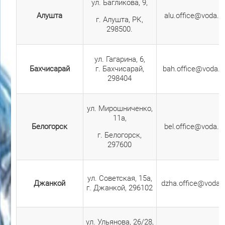
ул. Багликова, 9,
Алушта
alu.office@voda.c
г. Алушта, РК,
298500.
ул. Гагарина, 6,
Бахчисарай
г. Бахчисарай,
bah.office@voda.c
298404
ул. Мирошниченко,
11а,
Белогорск
bel.office@voda.c
г. Белогорск,
297600
ул. Советская, 15а,
Джанкой
dzha.office@voda.c
г. Джанкой, 296102
ул. Ульянова, 26/28,