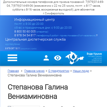
Дополнительные номера телефонов для приема показаний: 7(979)014-69-
04, 7(979)014-69-06 (ежемесячно с 22 по 25 число, пн-пт. с 8-17 часов,
суббота с 8-16 часов, воскресенье выходной), для абонентов
г.Симферополь
Информационный центр
пн-пт: c 8:00 до 20:00
сб-вс и праздничные дни: с 9:00 до 20:00
8 800 50 60 005
(оператор)
8 978 54 54 817
(телефонный робот - прием показаний от населения)
?
Центральная диспетчерская служба
круглосуточно
8 978 097 18 11
(аварийная служба)
Вода Крыма
ГОСУДАРСТВЕННОЕ
УНИТАРНОЕ
ПРЕДПРИЯТИЕ
РЕСПУБЛИКИ КРЫМ
»
»
»
Главная
Главное меню
О предприятии
Наши люди
Степанова Галина Вениаминовна
Степанова Галина
Вениаминовна