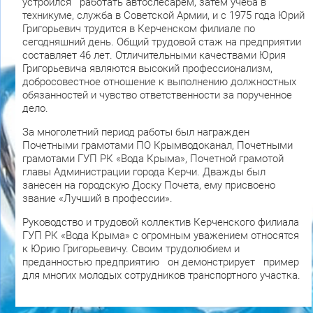
устроился работать автослесарем, затем учеба в
техникуме, служба в Советской Армии, и с 1975 года Юрий
Григорьевич трудится в Керченском филиале по
сегодняшний день. Общий трудовой стаж на предприятии
составляет 46 лет. Отличительными качествами Юрия
Григорьевича являются высокий профессионализм,
добросовестное отношение к выполнению должностных
обязанностей и чувство ответственности за порученное
дело.
За многолетний период работы был награжден
Почетными грамотами ПО Крымводоканал, Почетными
грамотами ГУП РК «Вода Крыма», Почетной грамотой
главы Администрации города Керчи. Дважды был
занесен на городскую Доску Почета, ему присвоено
звание «Лучший в профессии».
Руководство и трудовой коллектив Керченского филиала
ГУП РК «Вода Крыма» с огромным уважением относятся
к Юрию Григорьевичу. Своим трудолюбием и
преданностью предприятию он демонстрирует пример
для многих молодых сотрудников транспортного участка.