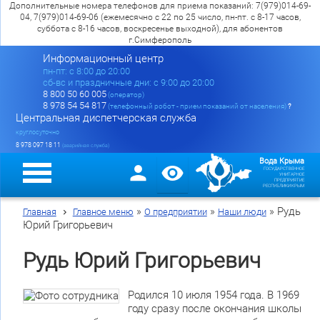
Дополнительные номера телефонов для приема показаний: 7(979)014-69-
04, 7(979)014-69-06 (ежемесячно с 22 по 25 число, пн-пт. с 8-17 часов,
суббота с 8-16 часов, воскресенье выходной), для абонентов
г.Симферополь
Информационный центр
пн-пт: c 8:00 до 20:00
сб-вс и праздничные дни: с 9:00 до 20:00
8 800 50 60 005
(оператор)
8 978 54 54 817
(телефонный робот - прием показаний от населения)
?
Центральная диспетчерская служба
круглосуточно
8 978 097 18 11
(аварийная служба)
Вода Крыма
ГОСУДАРСТВЕННОЕ
УНИТАРНОЕ
ПРЕДПРИЯТИЕ
РЕСПУБЛИКИ КРЫМ
»
»
»
Рудь
Главная
Главное меню
О предприятии
Наши люди
Юрий Григорьевич
Рудь Юрий Григорьевич
Родился 10 июля 1954 года. В 1969
году сразу после окончания школы