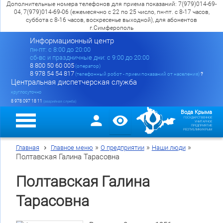
Дополнительные номера телефонов для приема показаний: 7(979)014-69-
04, 7(979)014-69-06 (ежемесячно с 22 по 25 число, пн-пт. с 8-17 часов,
суббота с 8-16 часов, воскресенье выходной), для абонентов
г.Симферополь
Информационный центр
пн-пт: c 8:00 до 20:00
сб-вс и праздничные дни: с 9:00 до 20:00
8 800 50 60 005
(оператор)
8 978 54 54 817
(телефонный робот - прием показаний от населения)
?
Центральная диспетчерская служба
круглосуточно
8 978 097 18 11
(аварийная служба)
Вода Крыма
ГОСУДАРСТВЕННОЕ
УНИТАРНОЕ
ПРЕДПРИЯТИЕ
РЕСПУБЛИКИ КРЫМ
»
»
»
Главная
Главное меню
О предприятии
Наши люди
Полтавская Галина Тарасовна
Полтавская Галина
Тарасовна