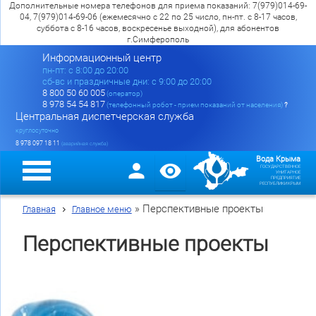
Дополнительные номера телефонов для приема показаний: 7(979)014-69-
04, 7(979)014-69-06 (ежемесячно с 22 по 25 число, пн-пт. с 8-17 часов,
суббота с 8-16 часов, воскресенье выходной), для абонентов
г.Симферополь
Информационный центр
пн-пт: c 8:00 до 20:00
сб-вс и праздничные дни: с 9:00 до 20:00
8 800 50 60 005
(оператор)
8 978 54 54 817
(телефонный робот - прием показаний от населения)
?
Центральная диспетчерская служба
круглосуточно
8 978 097 18 11
(аварийная служба)
Вода Крыма
ГОСУДАРСТВЕННОЕ
УНИТАРНОЕ
ПРЕДПРИЯТИЕ
РЕСПУБЛИКИ КРЫМ
»
Перспективные проекты
Главная
Главное меню
Перспективные проекты