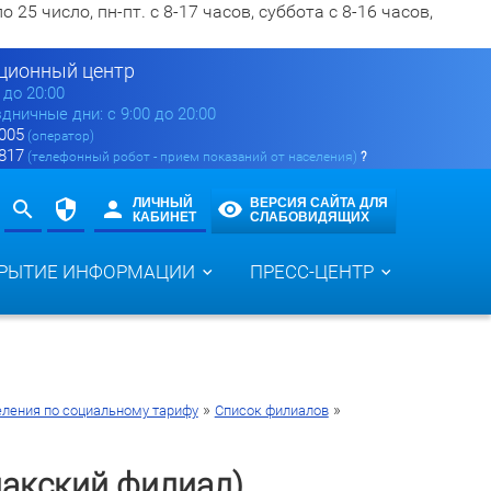
5 число, пн-пт. с 8-17 часов, суббота с 8-16 часов,
ионный центр
0 до 20:00
здничные дни: с 9:00 до 20:00
 005
(оператор)
 817
(телефонный робот - прием показаний от населения)
?
ЛИЧНЫЙ
ВЕРСИЯ САЙТА ДЛЯ
КАБИНЕТ
СЛАБОВИДЯЩИХ
РЫТИЕ ИНФОРМАЦИИ
ПРЕСС-ЦЕНТР
»
»
еления по социальному тарифу
Список филиалов
дакский филиал)