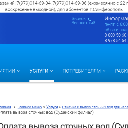
ий: 7(979)014-69-04, 7(979)014-69-06 (ежемесячно с 22 по 2
воскресенье выходной), для абонентов г.Симферополь
Информац
Звонок
бесплатный
пн-пт: c 8:0
сб-вс и пра
8 800 50 60
8 978 54 54
ИЯТИИ
УСЛУГИ
ПОТРЕБИТЕЛЯМ
РАСК
»
»
лавная
Главное меню
Услуги
Откачка и вывоз сточных вод для нас
плата вывоза сточных вод (Судакский филиал)
Оплата вывоза сточных вод (Су