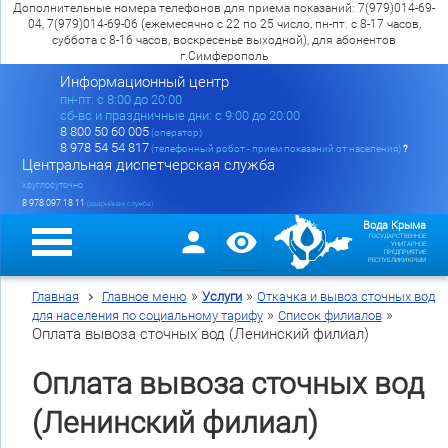
Дополнительные номера телефонов для приема показаний: 7(979)014-69-
04, 7(979)014-69-06 (ежемесячно с 22 по 25 число, пн-пт. с 8-17 часов,
суббота с 8-16 часов, воскресенье выходной), для абонентов
г.Симферополь
Информационный центр
пн-пт: c 8:00 до 20:00
сб-вс и праздничные дни: с 9:00 до 20:00
8 800 50 60 005
(оператор)
8 978 54 54 817
(телефонный робот - прием показаний от населения)
?
Центральная диспетчерская служба
круглосуточно
8 978 097 18 11
(аварийная служба)
Вода Крыма
ГОСУДАРСТВЕННОЕ
УНИТАРНОЕ
ПРЕДПРИЯТИЕ
РЕСПУБЛИКИ КРЫМ
»
»
Главная
Главное меню
Услуги
Откачка и вывоз сточных вод
»
»
для населения по социальному тарифу
Список филиалов
Оплата вывоза сточных вод (Ленинский филиал)
Оплата вывоза сточных вод
(Ленинский филиал)