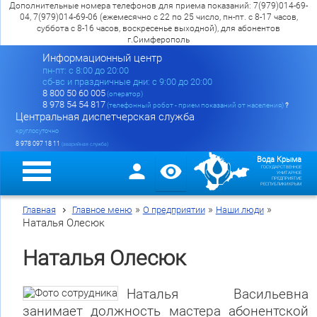
Дополнительные номера телефонов для приема показаний: 7(979)014-69-
04, 7(979)014-69-06 (ежемесячно с 22 по 25 число, пн-пт. с 8-17 часов,
суббота с 8-16 часов, воскресенье выходной), для абонентов
г.Симферополь
Информационный центр
пн-пт: c 8:00 до 20:00
сб-вс и праздничные дни: с 9:00 до 20:00
8 800 50 60 005
(оператор)
8 978 54 54 817
(телефонный робот - прием показаний от населения)
?
Центральная диспетчерская служба
круглосуточно
8 978 097 18 11
(аварийная служба)
Вода Крыма
ГОСУДАРСТВЕННОЕ
УНИТАРНОЕ
ПРЕДПРИЯТИЕ
РЕСПУБЛИКИ КРЫМ
»
»
»
Главная
Главное меню
О предприятии
Наши люди
Наталья Олесюк
Наталья Олесюк
Наталья Васильевна
занимает должность мастера абонентской