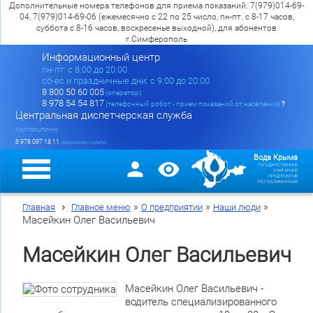
Дополнительные номера телефонов для приема показаний: 7(979)014-69-
04, 7(979)014-69-06 (ежемесячно с 22 по 25 число, пн-пт. с 8-17 часов,
суббота с 8-16 часов, воскресенье выходной), для абонентов
г.Симферополь
Информационный центр
пн-пт: c 8:00 до 20:00
сб-вс и праздничные дни: с 9:00 до 20:00
8 800 50 60 005
(оператор)
8 978 54 54 817
(телефонный робот - прием показаний от населения)
?
Центральная диспетчерская служба
круглосуточно
8 978 097 18 11
(аварийная служба)
Вода Крыма
ГОСУДАРСТВЕННОЕ
УНИТАРНОЕ
ПРЕДПРИЯТИЕ
РЕСПУБЛИКИ КРЫМ
»
»
»
Главная
Главное меню
О предприятии
Наши люди
Масейкин Олег Васильевич
Масейкин Олег Васильевич
Масейкин Олег Васильевич -
водитель специализированного