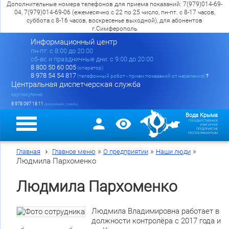
Дополнительные номера телефонов для приема показаний: 7(979)014-69-
04, 7(979)014-69-06 (ежемесячно с 22 по 25 число, пн-пт. с 8-17 часов,
суббота с 8-16 часов, воскресенье выходной), для абонентов
г.Симферополь
Информационный центр
пн-пт: c 8:00 до 20:00
сб-вс и праздничные дни: с 9:00 до 20:00
8 800 50 60 005
(оператор)
8 978 54 54 817
(телефонный робот - прием показаний от населения)
?
Центральная диспетчерская служба
круглосуточно
8 978 097 18 11
(аварийная служба)
Вода Крыма
ГОСУДАРСТВЕННОЕ
УНИТАРНОЕ
ПРЕДПРИЯТИЕ
РЕСПУБЛИКИ КРЫМ
»
»
»
Главная
Главное меню
О предприятии
Наши люди
Людмила Пархоменко
Людмила Пархоменко
Людмила Владимировна работает в
должности контролёра с 2017 года и