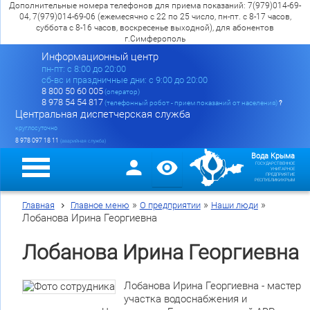
Дополнительные номера телефонов для приема показаний: 7(979)014-69-
04, 7(979)014-69-06 (ежемесячно с 22 по 25 число, пн-пт. с 8-17 часов,
суббота с 8-16 часов, воскресенье выходной), для абонентов
г.Симферополь
Информационный центр
пн-пт: c 8:00 до 20:00
сб-вс и праздничные дни: с 9:00 до 20:00
8 800 50 60 005
(оператор)
8 978 54 54 817
(телефонный робот - прием показаний от населения)
?
Центральная диспетчерская служба
круглосуточно
8 978 097 18 11
(аварийная служба)
Вода Крыма
ГОСУДАРСТВЕННОЕ
УНИТАРНОЕ
ПРЕДПРИЯТИЕ
РЕСПУБЛИКИ КРЫМ
»
»
»
Главная
Главное меню
О предприятии
Наши люди
Лобанова Ирина Георгиевна
Лобанова Ирина Георгиевна
Лобанова Ирина Георгиевна - мастер
участка водоснабжения и