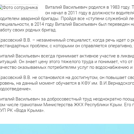
Виталий Васильевич родился в 1983 году.
он начал в 2011 году в должности водителя
одителем авариной бригады. Пройдя все «ступени служебной ле
пециальности, в 2014 году Виталий Васильевич был переведен н
аботу своих родных бригад.
расовский В.В. – незаменимый специалист, когда речь идет о
естандартных проблем, с которыми он справляется оперативно,
италий Васильевич всегда принимает активное участие в ликви
итуаций. Он знает цену этого тяжелого труда и понимает, что о
ачество оказываемых потребителям услуг по водоснабжению и
расовский В.В. не остановился на достигнутом, он повышает 
ровень, на данный момент обучается в КФУ им. В.И.Вернадског
одоотведение».
италий Васильевич за добросовестный труд неоднократно поощ
ом числе грамотами Министерства ЖКХ Республики Крым. Его п
УП РК «Вода Крыма».