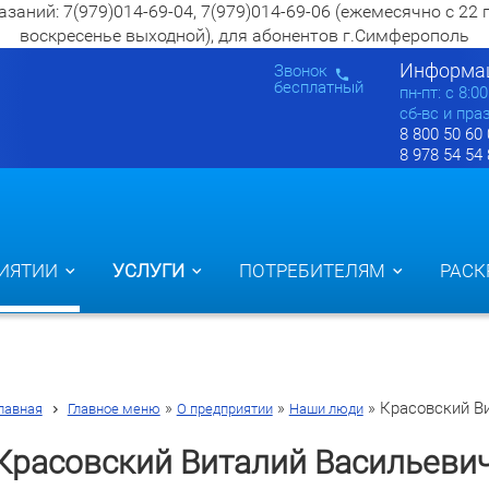
ий: 7(979)014-69-04, 7(979)014-69-06 (ежемесячно с 22 по 2
воскресенье выходной), для абонентов г.Симферополь
Информац
Звонок
бесплатный
пн-пт: c 8:0
сб-вс и пра
8 800 50 60
8 978 54 54
ИЯТИИ
УСЛУГИ
ПОТРЕБИТЕЛЯМ
РАСК
»
»
»
Красовский В
лавная
Главное меню
О предприятии
Наши люди
Красовский Виталий Васильеви