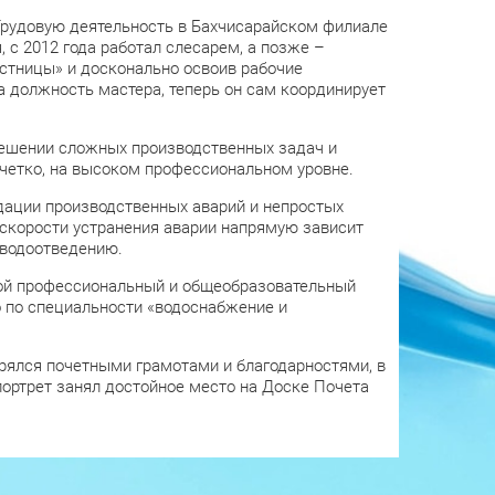
 Трудовую деятельность в Бахчисарайском филиале
, с 2012 года работал слесарем, а позже –
стницы» и досконально освоив рабочие
а должность мастера, теперь он сам координирует
 решении сложных производственных задач и
 четко, на высоком профессиональном уровне.
дации производственных аварий и непростых
т скорости устранения аварии напрямую зависит
 водоотведению.
свой профессиональный и общеобразовательный
о по специальности «водоснабжение и
рялся почетными грамотами и благодарностями, в
ортрет занял достойное место на Доске Почета