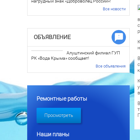
нагрудный знак «Доброволец России»!
Все новости
в
с
р
ОБЪЯВЛЕНИЕ
К
н
Алуштинский филиал ГУП
РК «Вода Крыма» сообщает!
В
с
Все объявления
к
К
у
в
Ремонтные работы
В
т
Г
Просмотреть
Наши планы