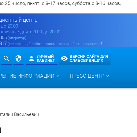
5 число, пн-пт. с 8-17 часов, суббота с 8-16 часов,
ионный центр
0 до 20:00
здничные дни: с 9:00 до 20:00
 005
(оператор)
 817
(телефонный робот - прием показаний от населения)
?
ЛИЧНЫЙ
ВЕРСИЯ САЙТА ДЛЯ
КАБИНЕТ
СЛАБОВИДЯЩИХ
РЫТИЕ ИНФОРМАЦИИ
ПРЕСС-ЦЕНТР
италий Васильевич
ч