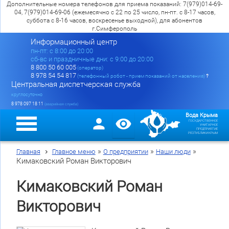
Дополнительные номера телефонов для приема показаний: 7(979)014-69-
04, 7(979)014-69-06 (ежемесячно с 22 по 25 число, пн-пт. с 8-17 часов,
суббота с 8-16 часов, воскресенье выходной), для абонентов
г.Симферополь
Информационный центр
пн-пт: c 8:00 до 20:00
сб-вс и праздничные дни: с 9:00 до 20:00
8 800 50 60 005
(оператор)
8 978 54 54 817
(телефонный робот - прием показаний от населения)
?
Центральная диспетчерская служба
круглосуточно
8 978 097 18 11
(аварийная служба)
Вода Крыма
ГОСУДАРСТВЕННОЕ
УНИТАРНОЕ
ПРЕДПРИЯТИЕ
РЕСПУБЛИКИ КРЫМ
»
»
»
Главная
Главное меню
О предприятии
Наши люди
Кимаковский Роман Викторович
Кимаковский Роман
Викторович