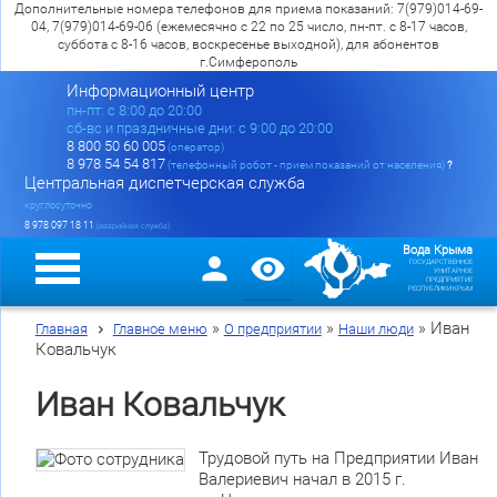
Дополнительные номера телефонов для приема показаний: 7(979)014-69-
04, 7(979)014-69-06 (ежемесячно с 22 по 25 число, пн-пт. с 8-17 часов,
суббота с 8-16 часов, воскресенье выходной), для абонентов
г.Симферополь
Информационный центр
пн-пт: c 8:00 до 20:00
сб-вс и праздничные дни: с 9:00 до 20:00
8 800 50 60 005
(оператор)
8 978 54 54 817
(телефонный робот - прием показаний от населения)
?
Центральная диспетчерская служба
круглосуточно
8 978 097 18 11
(аварийная служба)
Вода Крыма
ГОСУДАРСТВЕННОЕ
УНИТАРНОЕ
ПРЕДПРИЯТИЕ
РЕСПУБЛИКИ КРЫМ
»
»
»
Иван
Главная
Главное меню
О предприятии
Наши люди
Ковальчук
Иван Ковальчук
Трудовой путь на Предприятии Иван
Валериевич начал в 2015 г.