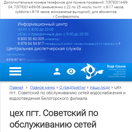
Дополнительные номера телефонов для приема показаний: 7(979)014-69-
04, 7(979)014-69-06 (ежемесячно с 22 по 25 число, пн-пт. с 8-17 часов,
суббота с 8-16 часов, воскресенье выходной), для абонентов
г.Симферополь
Информационный центр
пн-пт: c 8:00 до 20:00
сб-вс и праздничные дни: с 9:00 до 20:00
8 800 50 60 005
(оператор)
8 978 54 54 817
(телефонный робот - прием показаний от населения)
?
Центральная диспетчерская служба
круглосуточно
8 978 097 18 11
(аварийная служба)
Вода Крыма
ГОСУДАРСТВЕННОЕ
УНИТАРНОЕ
ПРЕДПРИЯТИЕ
РЕСПУБЛИКИ КРЫМ
»
»
»
цех
Главная
Главное меню
О предприятии
Наши люди
пгт. Советский по обслуживанию сетей водоснабжения и
водоотведения Белогорского филиала
цех пгт. Советский по
обслуживанию сетей