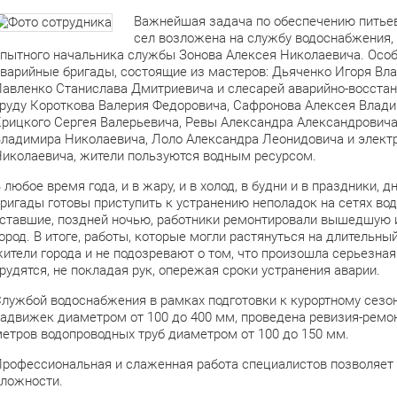
Важнейшая задача по обеспечению питьев
сел возложена на службу водоснабжения, 
пытного начальника службы Зонова Алексея Николаевича. Особ
варийные бригады, состоящие из мастеров: Дьяченко Игоря Вл
авленко Станислава Дмитриевича и слесарей аварийно-восста
руду Короткова Валерия Федоровича, Сафронова Алексея Влад
рицкого Сергея Валерьевича, Ревы Александра Александровича
ладимира Николаевича, Лоло Александра Леонидовича и элек
иколаевича, жители пользуются водным ресурсом.
 любое время года, и в жару, и в холод, в будни и в праздники,
ригады готовы приступить к устранению неполадок на сетях вод
ставшие, поздней ночью, работники ремонтировали вышедшую 
ород. В итоге, работы, которые могли растянуться на длительны
ители города и не подозревают о том, что произошла серьезная
рудятся, не покладая рук, опережая сроки устранения аварии.
лужбой водоснабжения в рамках подготовки к курортному сезо
адвижек диаметром от 100 до 400 мм, проведена ревизия-ремо
етров водопроводных труб диаметром от 100 до 150 мм.
рофессиональная и слаженная работа специалистов позволяет 
ложности.