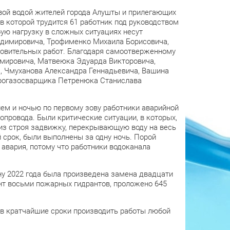
ой водой жителей города Алушты и прилегающих
в которой трудится 61 работник под руководством
ую нагрузку в сложных ситуациях несут
адимировича, Трофименко Михаила Борисовича,
новительных работ. Благодаря самоотверженному
имировича, Матвеюка Эдуарда Викторовича,
, Чмуханова Александра Геннадьевича, Вашина
трогазосварщика Петренюка Станислава
 днем и ночью по первому зову работники аварийной
опровода. Были критические ситуации, в которых,
из строя задвижку, перекрывающую воду на весь
й срок, были выполнены за одну ночь. Порой
 авария, потому что работники водоканала
ну 2022 года была произведена замена двадцати
нт восьми пожарных гидрантов, проложено 645
в кратчайшие сроки производить работы любой