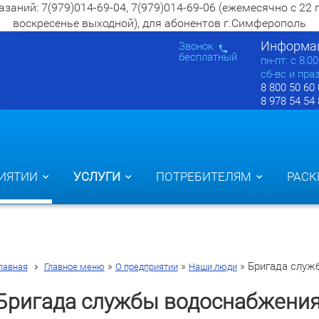
ий: 7(979)014-69-04, 7(979)014-69-06 (ежемесячно с 22 по 2
воскресенье выходной), для абонентов г.Симферополь
Информац
Звонок
бесплатный
пн-пт: c 8:0
сб-вс и пра
8 800 50 60
8 978 54 54
ИЯТИИ
УСЛУГИ
ПОТРЕБИТЕЛЯМ
РАСК
»
»
»
Бригада служ
лавная
Главное меню
О предприятии
Наши люди
Бригада службы водоснабжения