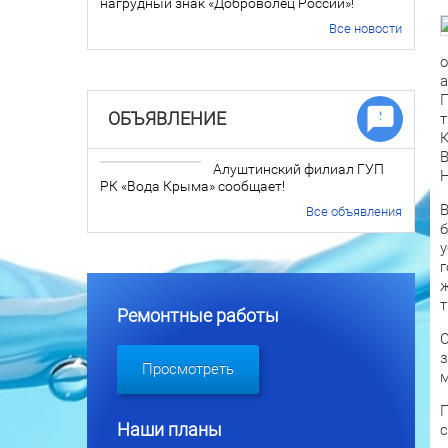
нагрудный знак «Доброволец России»!
Все новости
о
а
П
ОБЪЯВЛЕНИЕ
т
К
В
Алуштинский филиал ГУП
Н
РК «Вода Крыма» сообщает!
В
Все объявления
б
у
г
ж
т
Ремонтные работы
С
з
Просмотреть
м
П
Наши планы
с