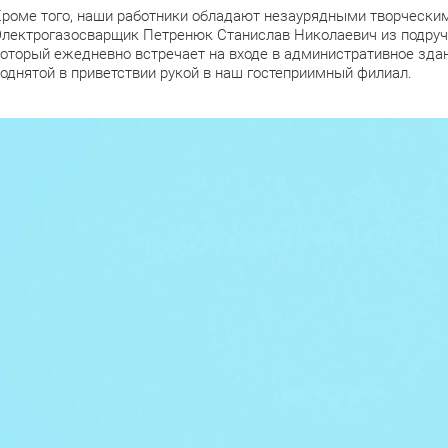
роме того, наши работники обладают незаурядными творческим
лектрогазосварщик Петренюк Станислав Николаевич из подруч
оторый ежедневно встречает на входе в административное здан
однятой в приветствии рукой в наш гостеприимный филиал.