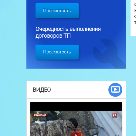
К
Э
Просмотреть
к
п
Очередность выполнения
договоров ТП
Просмотреть
ВИДЕО