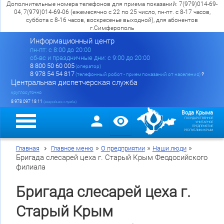
Дополнительные номера телефонов для приема показаний: 7(979)014-69-
04, 7(979)014-69-06 (ежемесячно с 22 по 25 число, пн-пт. с 8-17 часов,
суббота с 8-16 часов, воскресенье выходной), для абонентов
г.Симферополь
Информационный центр
пн-пт: c 8:00 до 20:00
сб-вс и праздничные дни: с 9:00 до 20:00
8 800 50 60 005
(оператор)
8 978 54 54 817
(телефонный робот - прием показаний от населения)
?
Центральная диспетчерская служба
круглосуточно
8 978 097 18 11
(аварийная служба)
Вода Крыма
ГОСУДАРСТВЕННОЕ
УНИТАРНОЕ
ПРЕДПРИЯТИЕ
РЕСПУБЛИКИ КРЫМ
»
»
»
Главная
Главное меню
О предприятии
Наши люди
Бригада слесарей цеха г. Старый Крым Феодосийского
филиала
Бригада слесарей цеха г.
Старый Крым