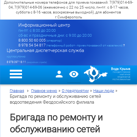
Дополнительные номера телефонов для приема показаний: 7(979)014-69-
04, 7(979)014-69-06 (ежемесячно с 22 по 25 число, пн-пт. с 8-17 часов,
суббота с 8-16 часов, воскресенье выходной), для абонентов
г.Симферополь
Информационный центр
пн-пт: c 8:00 до 20:00
сб-вс и праздничные дни: с 9:00 до 20:00
8 800 50 60 005
(оператор)
8 978 54 54 817
(телефонный робот - прием показаний от населения)
?
Центральная диспетчерская служба
круглосуточно
8 978 097 18 11
(аварийная служба)
Вода Крыма
ГОСУДАРСТВЕННОЕ
УНИТАРНОЕ
ПРЕДПРИЯТИЕ
РЕСПУБЛИКИ КРЫМ
»
»
»
Главная
Главное меню
О предприятии
Наши люди
Бригада по ремонту и обслуживанию сетей
водоотведения Феодосийского филиала
Бригада по ремонту и
обслуживанию сетей