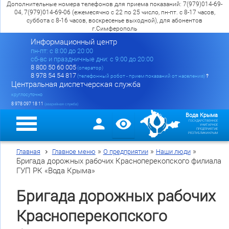
Дополнительные номера телефонов для приема показаний: 7(979)014-69-
04, 7(979)014-69-06 (ежемесячно с 22 по 25 число, пн-пт. с 8-17 часов,
суббота с 8-16 часов, воскресенье выходной), для абонентов
г.Симферополь
Информационный центр
пн-пт: c 8:00 до 20:00
сб-вс и праздничные дни: с 9:00 до 20:00
8 800 50 60 005
(оператор)
8 978 54 54 817
(телефонный робот - прием показаний от населения)
?
Центральная диспетчерская служба
круглосуточно
8 978 097 18 11
(аварийная служба)
Вода Крыма
ГОСУДАРСТВЕННОЕ
УНИТАРНОЕ
ПРЕДПРИЯТИЕ
РЕСПУБЛИКИ КРЫМ
»
»
»
Главная
Главное меню
О предприятии
Наши люди
Бригада дорожных рабочих Красноперекопского филиала
ГУП РК «Вода Крыма»
Бригада дорожных рабочих
Красноперекопского