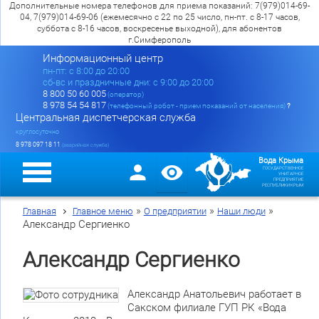
Дополнительные номера телефонов для приема показаний: 7(979)014-69-
04, 7(979)014-69-06 (ежемесячно с 22 по 25 число, пн-пт. с 8-17 часов,
суббота с 8-16 часов, воскресенье выходной), для абонентов
г.Симферополь
Информационный центр
пн-пт: c 8:00 до 20:00
сб-вс и праздничные дни: с 9:00 до 20:00
8 800 50 60 005
(оператор)
8 978 54 54 817
(телефонный робот - прием показаний от населения)
?
Центральная диспетчерская служба
круглосуточно
8 978 097 18 11
(аварийная служба)
Вода Крыма
ГОСУДАРСТВЕННОЕ
УНИТАРНОЕ
ПРЕДПРИЯТИЕ
РЕСПУБЛИКИ КРЫМ
»
»
»
Главная
Главное меню
О предприятии
Наши люди
Александр Сергиенко
Александр Сергиенко
Александр Анатольевич работает в
Сакском филиале ГУП РК «Вода