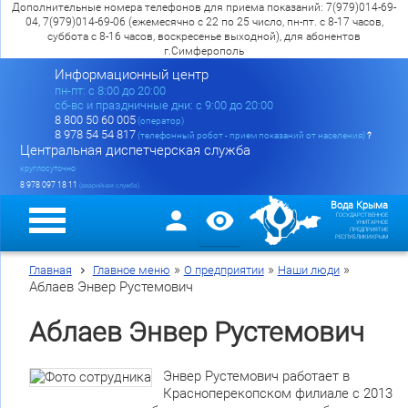
Дополнительные номера телефонов для приема показаний: 7(979)014-69-
04, 7(979)014-69-06 (ежемесячно с 22 по 25 число, пн-пт. с 8-17 часов,
суббота с 8-16 часов, воскресенье выходной), для абонентов
г.Симферополь
Информационный центр
пн-пт: c 8:00 до 20:00
сб-вс и праздничные дни: с 9:00 до 20:00
8 800 50 60 005
(оператор)
8 978 54 54 817
(телефонный робот - прием показаний от населения)
?
Центральная диспетчерская служба
круглосуточно
8 978 097 18 11
(аварийная служба)
Вода Крыма
ГОСУДАРСТВЕННОЕ
УНИТАРНОЕ
ПРЕДПРИЯТИЕ
РЕСПУБЛИКИ КРЫМ
»
»
»
Главная
Главное меню
О предприятии
Наши люди
Аблаев Энвер Рустемович
Аблаев Энвер Рустемович
Энвер Рустемович работает в
Красноперекопском филиале с 2013