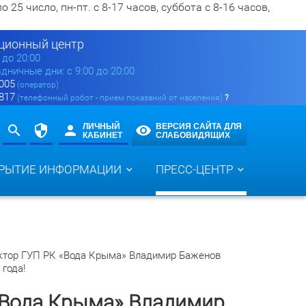
5 число, пн-пт. с 8-17 часов, суббота с 8-16 часов,
ионный центр
0 до 20:00
здничные дни: с 9:00 до 20:00
 005
(оператор)
 817
(телефонный робот - прием показаний от населения)
?
ЛИЧНЫЙ
ВЕРСИЯ САЙТА ДЛЯ
КАБИНЕТ
СЛАБОВИДЯЩИХ
РЫТИЕ ИНФОРМАЦИИ
ПРЕСС-ЦЕНТР
ктор ГУП РК «Вода Крыма» Владимир Баженов
года!
«Вода Крыма» Владимир