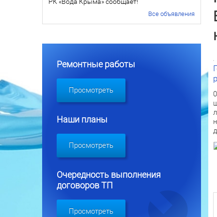
РК «Вода Крыма» сообщает!
Все объявления
Ремонтные работы
Просмотреть
0
ш
л
Наши планы
н
д
Просмотреть
Очередность выполнения
договоров ТП
Просмотреть