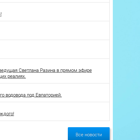
!
ведущая Светлана Разина в прямом эфире
щих реалиях.
о водовода под Евпаторией.
ждого!
Все новости