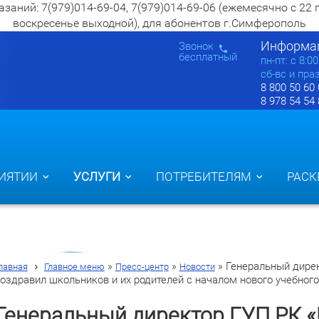
ий: 7(979)014-69-04, 7(979)014-69-06 (ежемесячно с 22 по 2
воскресенье выходной), для абонентов г.Симферополь
Информац
Звонок
бесплатный
пн-пт: c 8:0
сб-вс и пра
8 800 50 60
8 978 54 54
ИЯТИИ
УСЛУГИ
ПОТРЕБИТЕЛЯМ
РАСК
»
»
»
Генеральный дире
лавная
Главное меню
Пресс-центр
Новости
оздравил школьников и их родителей с началом нового учебного 
Генеральный директор ГУП РК 